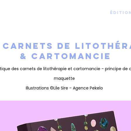
Éditio
 carnets de litothér
& cartomancie
stique des carnets de litothérapie et cartomancie - principe de 
maquette
Illustrations ©Lile Sire - Agence Pekelo